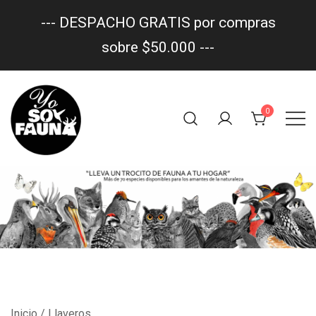
--- DESPACHO GRATIS por compras
sobre $50.000 ---
Saltar
al
0
contenido
Un trocito de fauna en tu hogar
yo soy fauna
Inicio
/ Llaveros