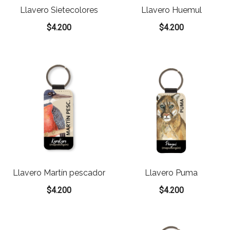
Llavero Sietecolores
Llavero Huemul
$
4.200
$
4.200
Llavero Martín pescador
Llavero Puma
$
4.200
$
4.200