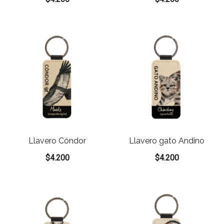
Llavero Cóndor
Llavero gato Andino
$
4.200
$
4.200