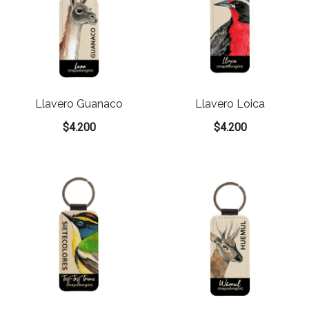
Llavero Guanaco
Llavero Loica
$
4.200
$
4.200