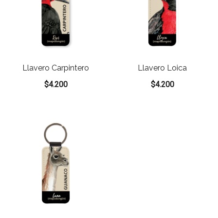
Llavero Carpintero
Llavero Loica
$
4.200
$
4.200