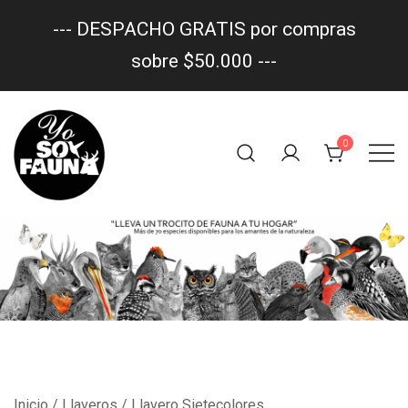
--- DESPACHO GRATIS por compras
sobre $50.000 ---
Saltar
al
0
contenido
Un trocito de fauna en tu hogar
yo soy fauna
Inicio
/
Llaveros
/ Llavero Sietecolores