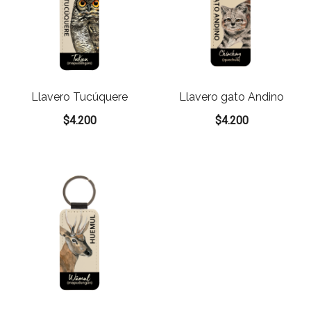
Llavero Tucúquere
Llavero gato Andino
$
4.200
$
4.200