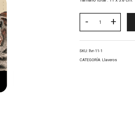
Tamaño total : 11 x 3.8 cm.
Llavero
-
+
gato
Andino
cantidad
SKU:
llvr-11-1
CATEGORÍA:
Llaveros