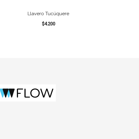
Llavero Tucúquere
$
4.200