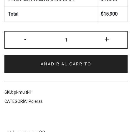
Total
$
15.900
Polera
-
+
Aves
de
Chile
AÑADIR AL CARRITO
(II)
cantidad
SKU:
pl-multi-II
CATEGORÍA:
Poleras