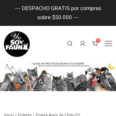
--- DESPACHO GRATIS por compras
sobre $50.000 ---
Saltar
al
0
contenido
Un trocito de fauna en tu hogar
yo soy fauna
Inicio
/
Poleras
/ Polera Aves de Chile (II)