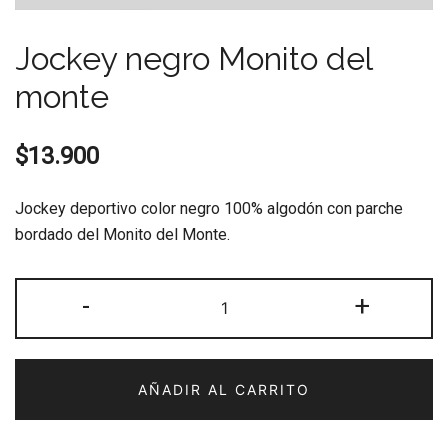
Jockey negro Monito del
monte
$
13.900
Jockey deportivo color negro 100% algodón con parche
bordado del Monito del Monte.
Jockey
-
+
negro
Monito
del
AÑADIR AL CARRITO
monte
cantidad