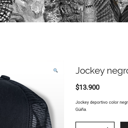
Jockey negr
$
13.900
Jockey deportivo color neg
Güiña.
Jockey