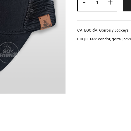
-
+
negro
Güiña
cantidad
CATEGORÍA:
Gorros y Jockeys
ETIQUETAS:
condor
,
gorra
,
jock