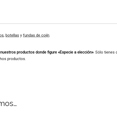
os
,
botellas
y
fundas de cojín
.
 nuestros productos donde figure «Especie a elección»
. Sólo tienes
chos productos.
mos…