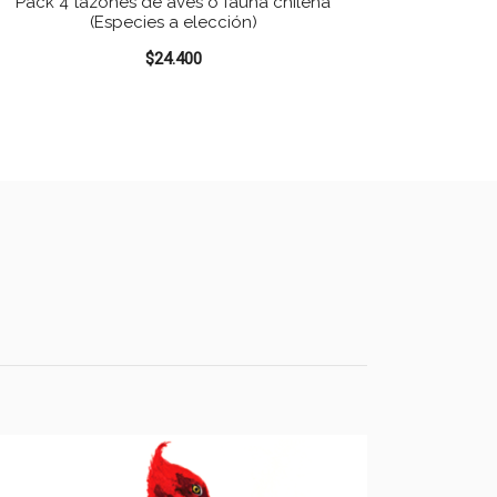
Pack 4 tazones de aves o fauna chilena
(Especies a elección)
$
24.400