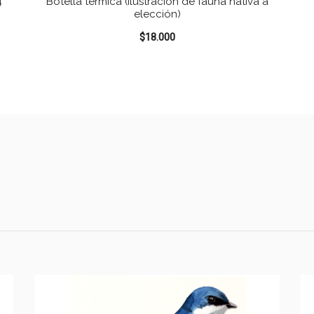
4
Botella térmica (Ilustración de fauna nativa a
elección)
$
18.000