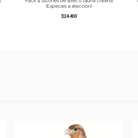
4
Pack 4 tazones de aves o fauna chilena
(Especies a elección)
$
24.400