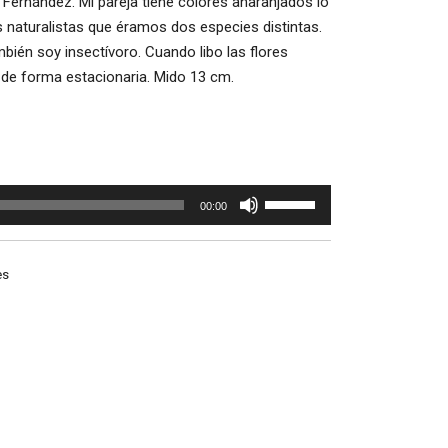
 Fernández. Mi pareja tiene colores anaranjados lo
s naturalistas que éramos dos especies distintas.
ambién soy insectívoro. Cuando libo las flores
 de forma estacionaria. Mido 13 cm.
Utiliza
00:00
las
teclas
de
es
flecha
arriba/abajo
para
aumentar
o
disminuir
el