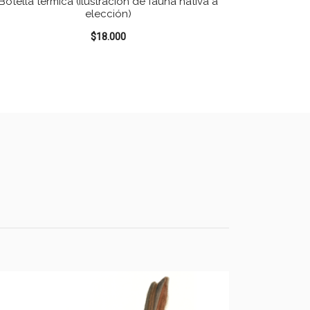
Botella térmica (Ilustración de fauna nativa a
elección)
$
18.000