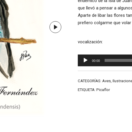
endémico de la Isla de Juan
que llevó a pensar a alguno
Aparte de libar las flores t
prefiero colgarme que volar
vocalización:
Reproductor
00:00
de
audio
CATEGORÍAS:
Aves
,
Ilustracion
ETIQUETA:
Picaflor