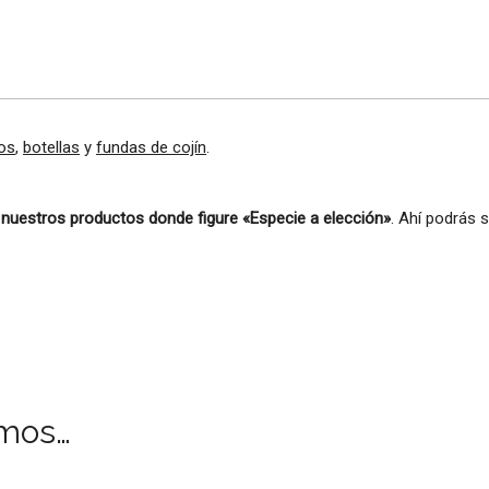
os
,
botellas
y
fundas de cojín
.
 nuestros productos donde figure «Especie a elección»
. Ahí podrás 
mos…