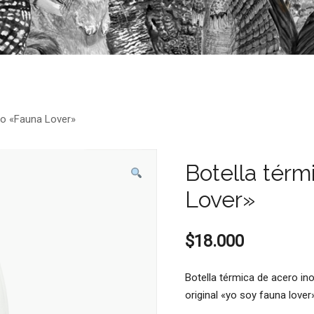
ro «Fauna Lover»
Botella térm
Lover»
$
18.000
Botella térmica de acero in
original «yo soy fauna love