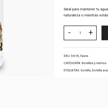
Ideal para mantener tu agua,
naturaleza o mientras estás 
Botella
-
+
térmica
de
acero
"Fauna
SKU:
btl-th_fauna
Lover"
CATEGORÍA:
Botellas y termos
cantidad
ETIQUETAS:
botella
,
botella ace