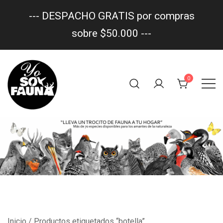
--- DESPACHO GRATIS por compras
sobre $50.000 ---
Saltar
al
0
contenido
Un trocito de fauna en tu hogar
yo soy fauna
Inicio
/ Productos etiquetados “botella”