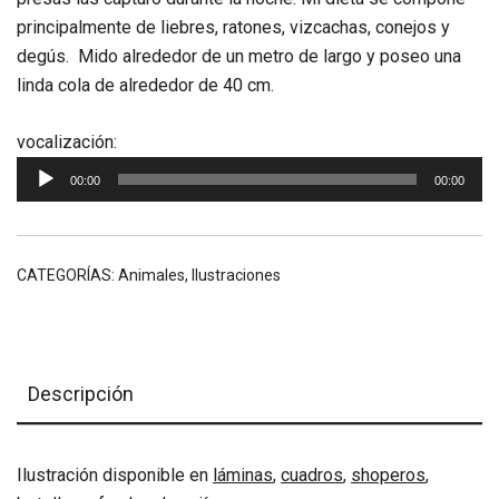
principalmente de liebres, ratones, vizcachas, conejos y
degús. Mido alrededor de un metro de largo y poseo una
linda cola de alrededor de 40 cm.
Reproductor
vocalización:
de
00:00
00:00
audio
CATEGORÍAS:
Animales
,
Ilustraciones
Descripción
Ilustración disponible en
láminas
,
cuadros
,
shoperos
,