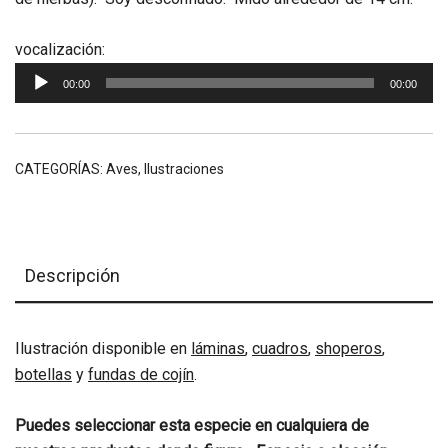
Reproductor
vocalización:
de
00:00
00:00
audio
CATEGORÍAS:
Aves
,
Ilustraciones
Descripción
Ilustración disponible en
láminas
,
cuadros
,
shoperos
,
botellas
y
fundas de cojín
.
Puedes seleccionar esta especie en cualquiera de