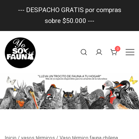
--- DESPACHO GRATIS por compras
sobre $50.000 ---
Saltar
al
0
contenido
Un trocito de fauna en tu hogar
yo soy fauna
Inicio
/
vasos térmicos
/ Vaso térmico fauna chilena