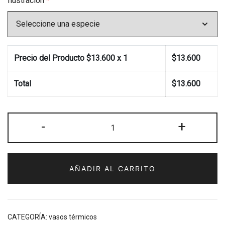
Ilustración
*
Precio del Producto $
13.600
x 1
$
13.600
Total
$
13.600
Vaso
-
+
térmico
fauna
chilena
AÑADIR AL CARRITO
(Especie
a
elección)
cantidad
CATEGORÍA:
vasos térmicos