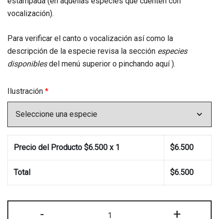
estampada (en aquellas especies que cuenten con
vocalización).
Para verificar el canto o vocalización así como la
descripción de la especie revisa la sección
especies
disponibles
del menú superior o
pinchando aquí
).
Ilustración
*
Precio del Producto $
6.500
x 1
$
6.500
Total
$
6.500
Tacita
-
+