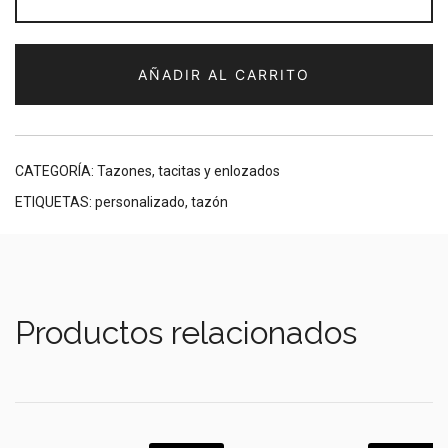
de
café
160
AÑADIR AL CARRITO
cc
(Especie
a
elección-
CATEGORÍA:
Tazones, tacitas y enlozados
con
ETIQUETAS:
personalizado
,
tazón
vocalización)
cantidad
Productos relacionados