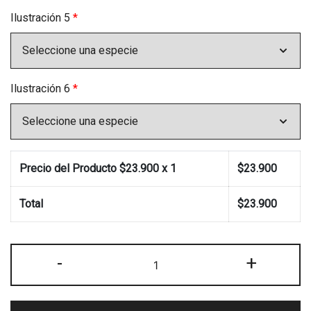
Ilustración 5
*
Ilustración 6
*
Precio del Producto $
23.900
x 1
$
23.900
Total
$
23.900
Posavasos
-
+
con
caja
de