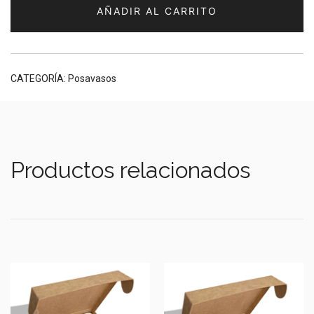
AÑADIR AL CARRITO
madera
(especies
a
elección)
CATEGORÍA:
Posavasos
cantidad
Productos relacionados