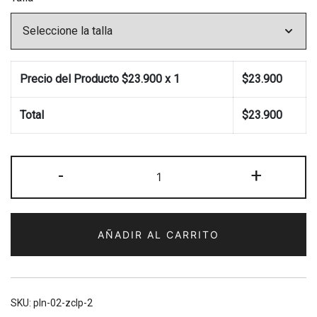
Precio del Producto $
23.900
x 1
$
23.900
Total
$
23.900
Polerón
-
+
unisex
"Loc@
por
AÑADIR AL CARRITO
las
aves"
cantidad
SKU:
pln-02-zclp-2