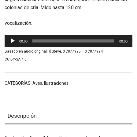
colonias de cría. Mido hasta 120 cm.
vocalización:
Reproductor
00:00
00:00
de
Basado en audio original: ©Steve, XC877995 – XC877994
audio
CC BY-SA 4.0
CATEGORÍAS:
Aves
,
Ilustraciones
Descripción