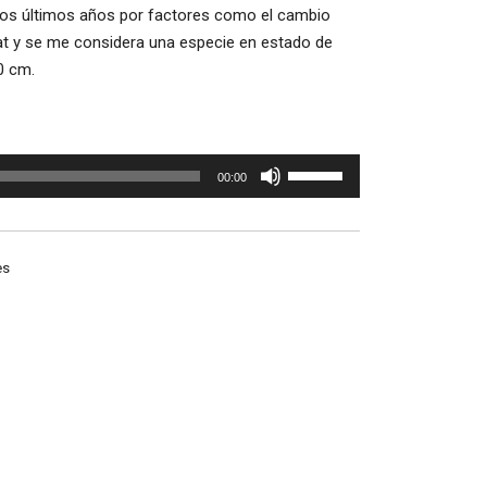
los últimos años por factores como el cambio
tat y se me considera una especie en estado de
0 cm.
Utiliza
00:00
las
teclas
de
es
flecha
arriba/abajo
para
aumentar
o
disminuir
el
volumen.