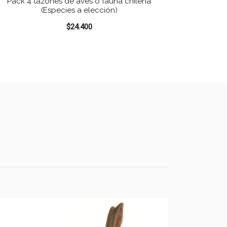
Pack 4 tazones de aves o fauna chilena
(Especies a elección)
$
24.400