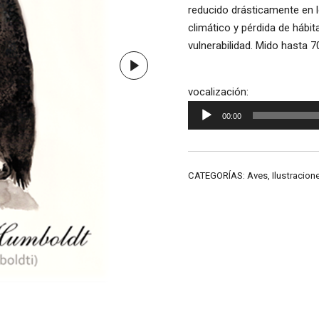
reducido drásticamente en 
climático y pérdida de hábi
vulnerabilidad. Mido hasta 7
Reproductor
vocalización:
de
00:00
audio
CATEGORÍAS:
Aves
,
Ilustracion