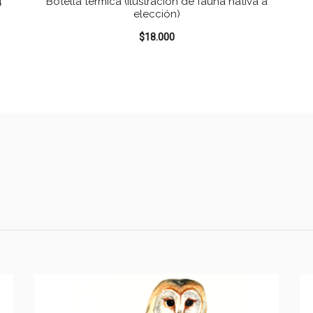
4
Botella térmica (Ilustración de fauna nativa a
elección)
$
18.000