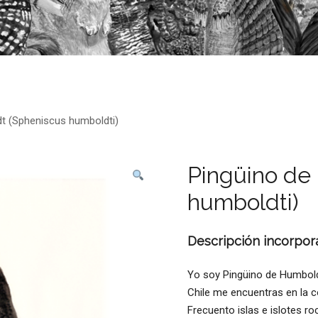
t (Spheniscus humboldti)
Pingüino de
humboldti)
Descripción incorpor
Yo soy Pingüino de Humbold
Chile me encuentras en la co
Frecuento islas e islotes r