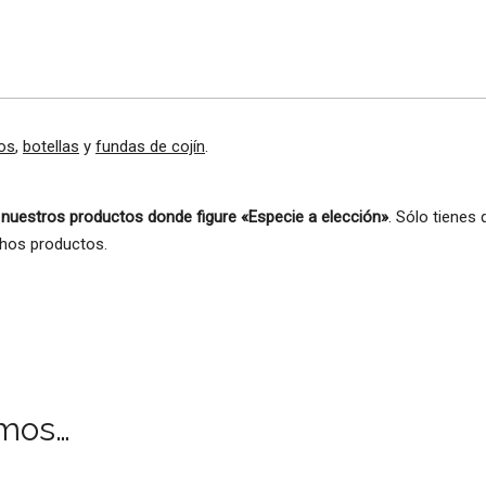
os
,
botellas
y
fundas de cojín
.
 nuestros productos donde figure «Especie a elección»
. Sólo tienes
chos productos.
mos…