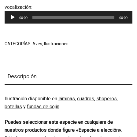
Reproductor
vocalización:
de
00:00
00:00
audio
CATEGORÍAS:
Aves
,
Ilustraciones
Descripción
Ilustración disponible en
láminas
,
cuadros
,
shoperos
,
botellas
y
fundas de cojín
.
Puedes seleccionar esta especie en cualquiera de
nuestros productos donde figure «Especie a elección»
.