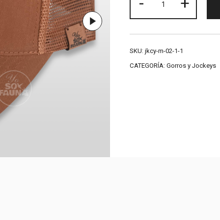
-
+
Malla
Carpintero
cantidad
SKU:
jkcy-m-02-1-1
CATEGORÍA:
Gorros y Jockeys