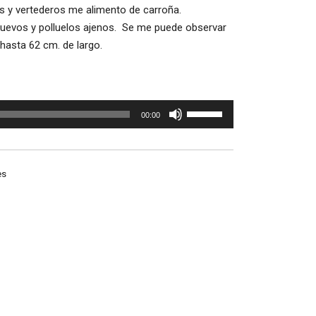
s y vertederos me alimento de carroña.
huevos y polluelos ajenos. Se me puede observar
hasta 62 cm. de largo.
Utiliza
00:00
las
teclas
de
es
flecha
arriba/abajo
para
aumentar
o
disminuir
el
volumen.