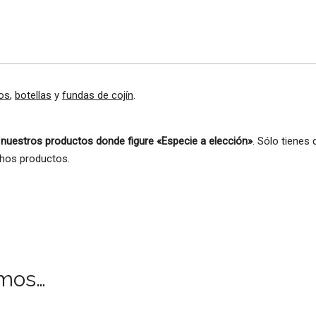
os
,
botellas
y
fundas de cojín
.
 nuestros productos donde figure «Especie a elección»
. Sólo tienes
chos productos.
mos…