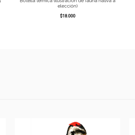
4
Botella térmica (Ilustración de fauna nativa a
elección)
$
18.000