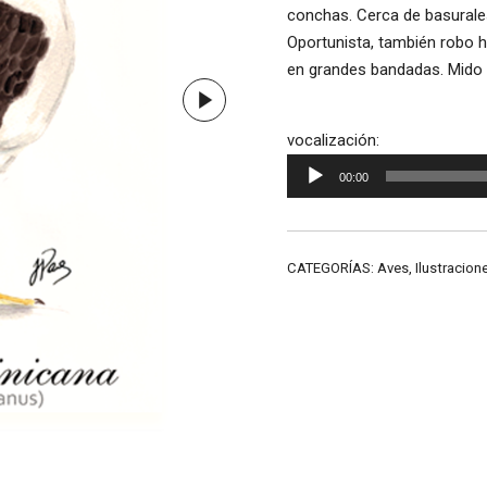
conchas. Cerca de basurale
Oportunista, también robo 
en grandes bandadas. Mido 
Reproductor
vocalización:
de
00:00
audio
CATEGORÍAS:
Aves
,
Ilustracion