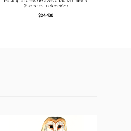
Pack 4 tazones de aves o fauna chilena
(Especies a elección)
$
24.400