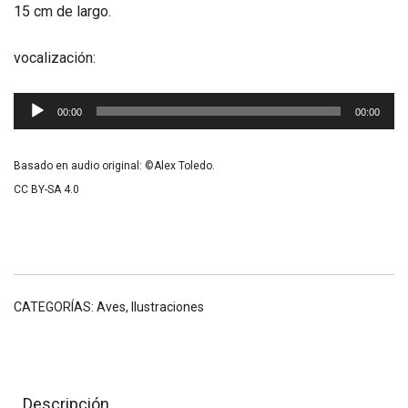
15 cm de largo.
vocalización:
Reproductor
00:00
00:00
de
audio
Basado en audio original: ©Alex Toledo.
CC BY-SA 4.0
CATEGORÍAS:
Aves
,
Ilustraciones
Descripción