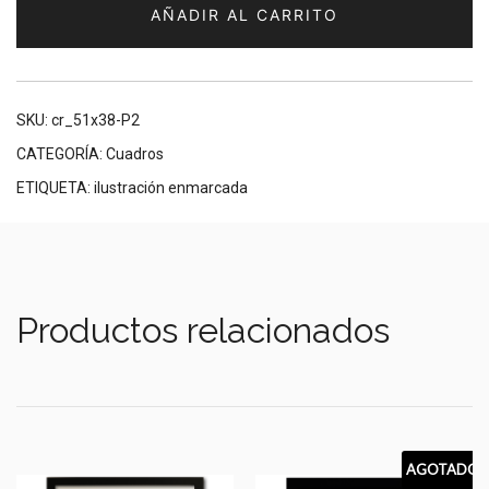
AÑADIR AL CARRITO
(II)
enmarcada
51x38cm
cantidad
SKU:
cr_51x38-P2
CATEGORÍA:
Cuadros
ETIQUETA:
ilustración enmarcada
Productos relacionados
AGOTADO