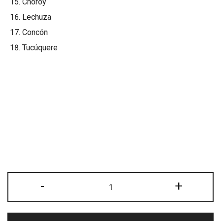
Choroy
Lechuza
Concón
Tucúquere
Cuadro
-
+
Aves
de
Chile