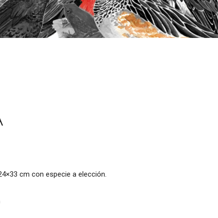
A
24×33 cm con especie a elección.
m