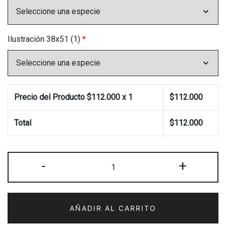
Ilustración 38x51 (1)
*
Precio del Producto $
112.000
x 1
$
112.000
Total
$
112.000
Colección
-
+
3A-
2C-
1D
AÑADIR AL CARRITO
cantidad