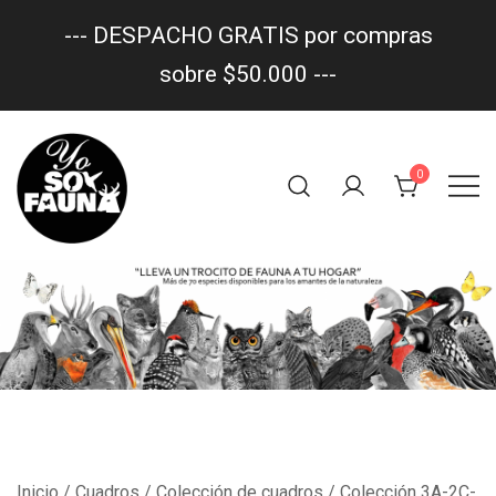
--- DESPACHO GRATIS por compras
sobre $50.000 ---
Saltar
al
0
contenido
Un trocito de fauna en tu hogar
yo soy fauna
Inicio
/
Cuadros
/
Colección de cuadros
/ Colección 3A-2C-