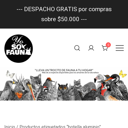
--- DESPACHO GRATIS por compras
sobre $50.000 ---
Saltar
al
0
contenido
Un trocito de fauna en tu hogar
yo soy fauna
Inicio
/ Productos etiquetados “botella aluminio”