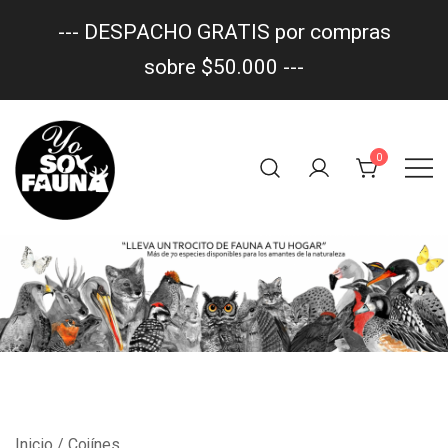
--- DESPACHO GRATIS por compras
sobre $50.000 ---
Saltar
al
0
contenido
Un trocito de fauna en tu hogar
yo soy fauna
Inicio
/ Cojínes