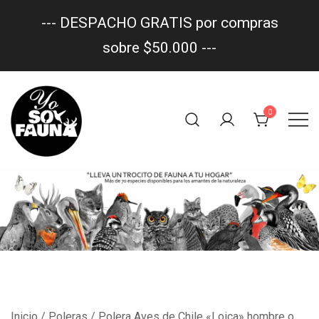
--- DESPACHO GRATIS por compras
sobre $50.000 ---
Saltar
al
0
contenido
Un trocito de fauna en tu hogar
yo soy fauna
Inicio
/
Poleras
/ Polera Aves de Chile «Loica» hombre o